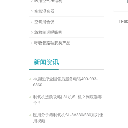
医用空气压缩机
空氧混合器
TF
空氧混合仪
急救转运呼吸机
呼吸管路硅胶类产品
新闻资讯
神鹿医疗全国售后服务电话400-993-
6860
制氧机选购攻略| 3L机/5L机？到底选哪
个？
医用分子筛制氧机SL-3A330/530系列使
用视频