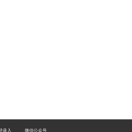
p登录入
微信公众号