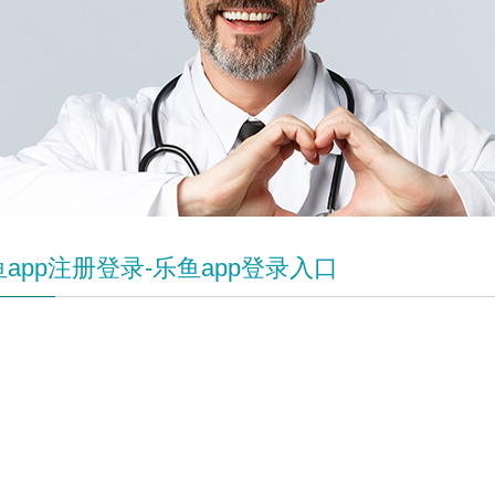
app注册登录-乐鱼app登录入口