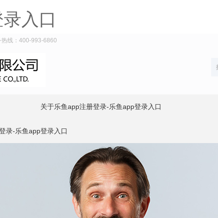
登录入口
：400-993-6860
关于乐鱼app注册登录-乐鱼app登录入口
登录-乐鱼app登录入口