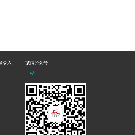
p登录入
微信公众号