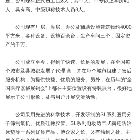
建，公司现有正式员工128人，其中大、中专以上学历41
人，具有高、中级职称技术人员8人。
公司现有厂房、库房、办公及辅助设施建筑物约4000
平方米，各种设备、设施百余台，生产车间三个，固定资
产约千万。
公司成立至今，得到了快速、长足的发展，在全国每
个城市及县城都发展了代理 商，并在每个城市组建了售后
服务机构，为提供快捷、优质的服务。另外，在历年的“全
国医疗器械展销会”上都在主要位置设有特装展台，很好地
展示了公司形象，及与用户开展交流活动。
公司采用先进的科学技术，开发研制的SL系列医用分
子筛制氧机、优质硅橡胶管、SL系列电动透气式褥疮防治
床垫等一系列优质产品，博众家之长、又有独到之处。主