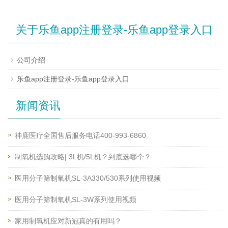
关于乐鱼app注册登录-乐鱼app登录入口
公司介绍
乐鱼app注册登录-乐鱼app登录入口
新闻资讯
神鹿医疗全国售后服务电话400-993-6860
制氧机选购攻略| 3L机/5L机？到底选哪个？
医用分子筛制氧机SL-3A330/530系列使用视频
医用分子筛制氧机SL-3W系列使用视频
家用制氧机应对新冠真的有用吗？