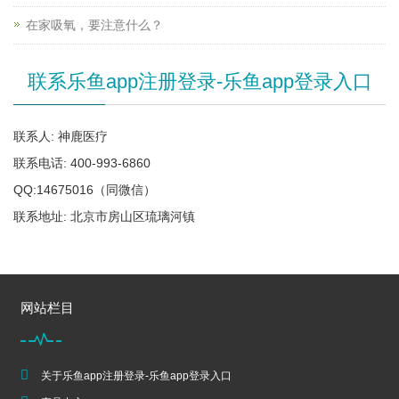
在家吸氧，要注意什么？
联系乐鱼app注册登录-乐鱼app登录入口
联系人: 神鹿医疗
联系电话: 400-993-6860
QQ:14675016（同微信）
联系地址: 北京市房山区琉璃河镇
网站栏目
关于乐鱼app注册登录-乐鱼app登录入口